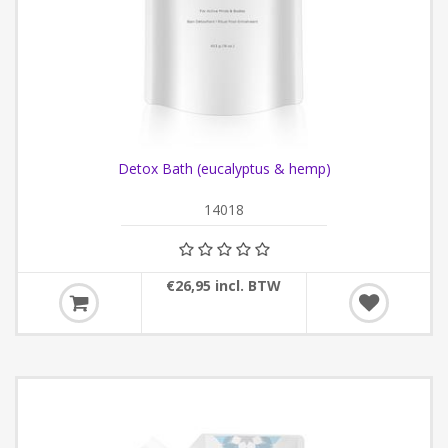
Detox Bath (eucalyptus & hemp)
14018
€26,95 incl. BTW