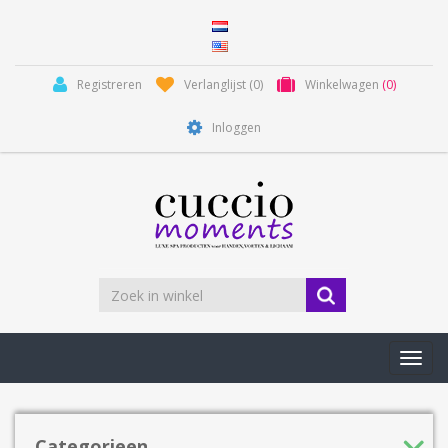
Registreren
Verlanglijst
(0)
Winkelwagen
(0)
Inloggen
Toggl
navig
Categorieen