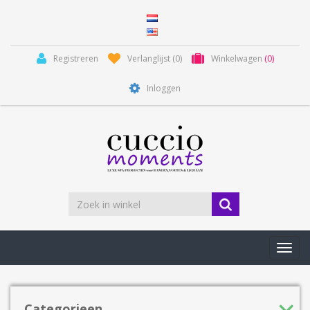
Registreren
Verlanglijst
(0)
Winkelwagen
(0)
Inloggen
Toggl
navig
Categorieen