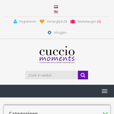
Registreren
Verlanglijst
(0)
Winkelwagen
(0)
Inloggen
Toggl
navig
Categorieen