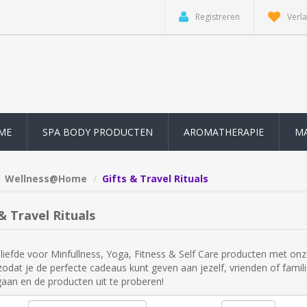
Registreren
Verla
ME
SPA BODY PRODUCTEN
AROMATHERAPIE
M
Wellness@Home
Gifts & Travel Rituals
& Travel Rituals
liefde voor Minfullness, Yoga, Fitness & Self Care producten met onze
zodat je de perfecte cadeaus kunt geven aan jezelf, vrienden of familie
gaan en de producten uit te proberen!