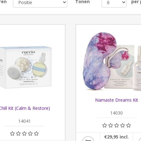
ren
Tonen
per
Namaste Dreams Kit
Chill Kit (Calm & Restore)
14030
14041
€29,95 incl.