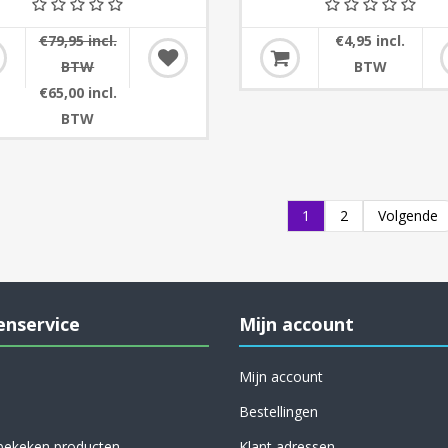
€79,95 incl.
€4,95 incl.
BTW
BTW
€65,00 incl.
BTW
1
2
Volgende
enservice
Mijn account
Mijn account
Bestellingen
bekeken producten
Klant adressen