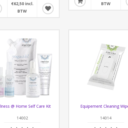
BTW
€62,50 incl.
BTW
lness @ Home Self Care Kit
Equipement Cleaning Wip
14002
14014