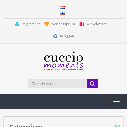
Registreren
Verlanglijst
(0)
Winkelwagen
(0)
Inloggen
Toggl
navig
Categorieen