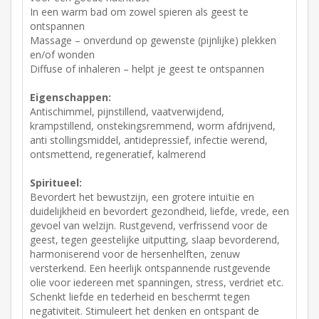
In een warm bad om zowel spieren als geest te
ontspannen
Massage – onverdund op gewenste (pijnlijke) plekken
en/of wonden
Diffuse of inhaleren – helpt je geest te ontspannen
Eigenschappen:
Antischimmel, pijnstillend, vaatverwijdend,
krampstillend, onstekingsremmend, worm afdrijvend,
anti stollingsmiddel, antidepressief, infectie werend,
ontsmettend, regeneratief, kalmerend
Spiritueel:
Bevordert het bewustzijn, een grotere intuïtie en
duidelijkheid en bevordert gezondheid, liefde, vrede, een
gevoel van welzijn. Rustgevend, verfrissend voor de
geest, tegen geestelijke uitputting, slaap bevorderend,
harmoniserend voor de hersenhelften, zenuw
versterkend. Een heerlijk ontspannende rustgevende
olie voor iedereen met spanningen, stress, verdriet etc.
Schenkt liefde en tederheid en beschermt tegen
negativiteit. Stimuleert het denken en ontspant de