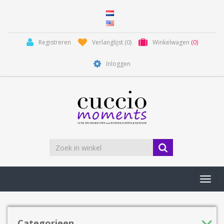
Registreren
Verlanglijst
(0)
Winkelwagen
(0)
Inloggen
Toggl
navig
Categorieen