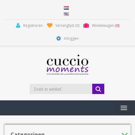
Registreren
Verlanglijst
(0)
Winkelwagen
(0)
Inloggen
Toggl
navig
Categorieen